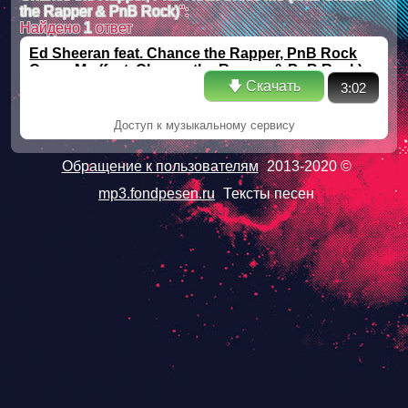
the Rapper & PnB Rock)
":
Найдено
1
ответ
Ed Sheeran feat. Chance the Rapper, PnB Rock
Cross Me (feat. Chance the Rapper & PnB Rock)
🡇 Скачать
3:02
Доступ к музыкальному сервису
Обращение к пользователям
2013-2020 ©
mp3.fondpesen.ru
Тексты песен