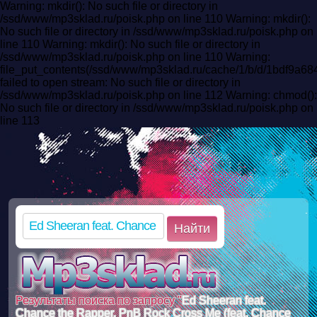
Warning: mkdir(): No such file or directory in
/ssd/www/mp3sklad.ru/poisk.php on line 110 Warning: mkdir():
No such file or directory in /ssd/www/mp3sklad.ru/poisk.php on
line 110 Warning: mkdir(): No such file or directory in
/ssd/www/mp3sklad.ru/poisk.php on line 110 Warning:
file_put_contents(/ssd/www/mp3sklad.ru/cache/1/b/d/1bdf9a
failed to open stream: No such file or directory in
/ssd/www/mp3sklad.ru/poisk.php on line 112 Warning: chmod():
No such file or directory in /ssd/www/mp3sklad.ru/poisk.php on
line 113
Найти
Результаты поиска по запросу "
Ed Sheeran feat.
Chance the Rapper, PnB Rock Cross Me (feat. Chance