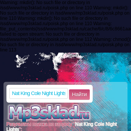
Warning: mkdir(): No such file or directory in
/ssd/www/mp3sklad.ru/poisk.php on line 110 Warning: mkdir():
No such file or directory in /ssd/www/mp3sklad.ru/poisk.php on
line 110 Warning: mkdir(): No such file or directory in
/ssd/www/mp3sklad.ru/poisk.php on line 110 Warning:
file_put_contents(/ssd/www/mp3sklad.ru/cache/6/c/8/6c8661
failed to open stream: No such file or directory in
/ssd/www/mp3sklad.ru/poisk.php on line 112 Warning: chmod():
No such file or directory in /ssd/www/mp3sklad.ru/poisk.php on
line 113
Найти
Результаты поиска по запросу "
Nat King Cole Night
Lights
":