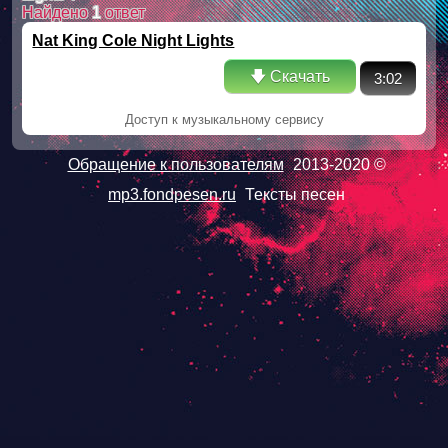
Найдено
1
ответ
Nat King Cole Night Lights
🡇 Скачать
3:02
Доступ к музыкальному сервису
Обращение к пользователям
2013-2020 ©
mp3.fondpesen.ru
Тексты песен